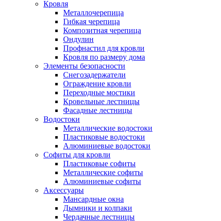
Кровля
Металлочерепица
Гибкая черепица
Композитная черепица
Ондулин
Профнастил для кровли
Кровля по размеру дома
Элементы безопасности
Снегозадержатели
Ограждение кровли
Переходные мостики
Кровельные лестницы
Фасадные лестницы
Водостоки
Металлические водостоки
Пластиковые водостоки
Алюминиевые водостоки
Софиты для кровли
Пластиковые софиты
Металлические софиты
Алюминиевые софиты
Аксессуары
Мансардные окна
Дымники и колпаки
Чердачные лестницы