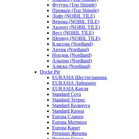
Футуро (Top Shingle)
Премьер (Top Shingle)
Лофт (NOBIL TILE)
Верона (NOBIL TILE)
Акцент (NOBIL TILE)
Вест (NOBIL TILE)
Шервуд (NOBIL TILE)
Классик (Nordland)
Антик (Nordland)
Нордик (Nordland)
Альпин (Nordland)
Аляска (Nordland)
Docke Pie
EURASIA Шестигранник
EURASIA Лабиринт
EURASIA Капля
Standard Сота
Standard Тетрис
Standard Кольчуга
Standard Крона
Europa Сланец
Europa Матрица
Europa Карат
Premium Женева
Premium Генуя