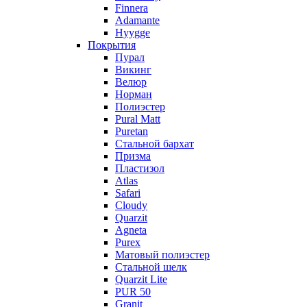
Finnera
Adamante
Hyygge
Покрытия
Пурал
Викинг
Велюр
Норман
Полиэстер
Pural Matt
Puretan
Стальной бархат
Призма
Пластизол
Atlas
Safari
Cloudy
Quarzit
Agneta
Purex
Матовый полиэстер
Стальной шелк
Quarzit Lite
PUR 50
Granit