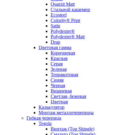
Quarzit Matt
Стальной кашемир
Ecosteel
Colority® Print
Satin
Polydexter®
Polydexter® Matt
Drap
Цветовая гамма
Коричневая
Красная
Серая
Зеленая
Терракотовая
Синяя
Черная
Вишневая
Светлая, бежевая
Цветная
Калькулятор
Монтаж металлочерепицы
Гибкая черепица
Tegola
Винтаж (Top Shingle)
Смальто (Top Shingle)