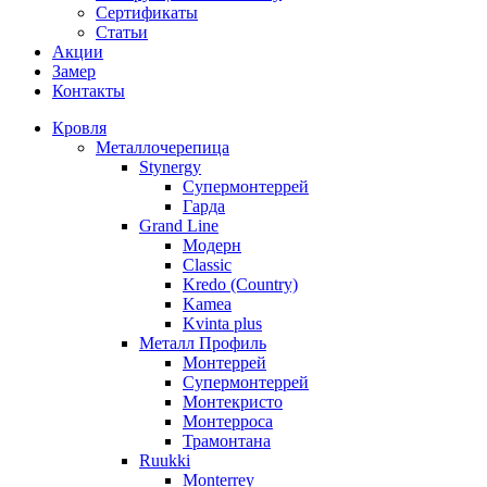
Сертификаты
Статьи
Акции
Замер
Контакты
Кровля
Металлочерепица
Stynergy
Супермонтеррей
Гарда
Grand Line
Модерн
Classic
Kredo (Country)
Kamea
Kvinta plus
Металл Профиль
Монтеррей
Супермонтеррей
Монтекристо
Монтерроса
Трамонтана
Ruukki
Monterrey