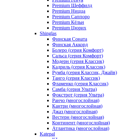
Premium Шеффилд
Premium Ницца
Premium Саппоро
Premium Кёльн
Premium Цюрих
Shinglas
Финская Соната
Финская Аккорд
Болеро (серия Комфорт)
Сальса (серия Комфорт)
Модерн (серия Классик)
Кадриль (серия Классик)
Румба (серия Классик, Джайв)
Танго (серия Классик)
Фламенко (серия Классик)
Самба (серия Ультра)
Фокстрот (серия Ультра)
Ранчо (многослойная)
Кантри (многослойная)
Джаз (многослойная)
Вестерн (многослойная)
Континент (многослойная)
Атлантика (многослойная)
Katepal