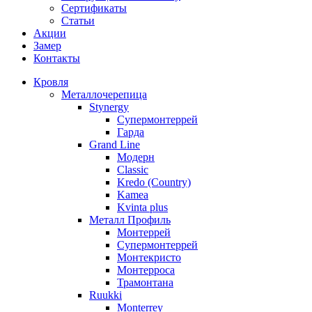
Сертификаты
Статьи
Акции
Замер
Контакты
Кровля
Металлочерепица
Stynergy
Супермонтеррей
Гарда
Grand Line
Модерн
Classic
Kredo (Country)
Kamea
Kvinta plus
Металл Профиль
Монтеррей
Супермонтеррей
Монтекристо
Монтерроса
Трамонтана
Ruukki
Monterrey