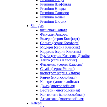
Premium Шеффилд
Premium Ницца
Premium Саппоро
Premium Кёльн
Premium Цюрих
Shinglas
Финская Соната
Финская Аккорд
Болеро (серия Комфорт)
Сальса (серия Комфорт)
Модерн (серия Классик)
Кадриль (серия Классик)
Румба (серия Классик, Джайв)
Танго (серия Классик)
Фламенко (серия Классик)
Самба (серия Ультра)
Фокстрот (серия Ультра)
Ранчо (многослойная)
Кантри (многослойная)
Джаз (многослойная)
Вестерн (многослойная)
Континент (многослойная)
Атлантика (многослойная)
Katepal