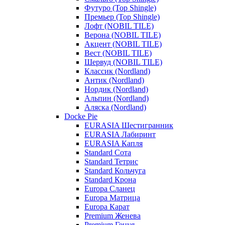
Футуро (Top Shingle)
Премьер (Top Shingle)
Лофт (NOBIL TILE)
Верона (NOBIL TILE)
Акцент (NOBIL TILE)
Вест (NOBIL TILE)
Шервуд (NOBIL TILE)
Классик (Nordland)
Антик (Nordland)
Нордик (Nordland)
Альпин (Nordland)
Аляска (Nordland)
Docke Pie
EURASIA Шестигранник
EURASIA Лабиринт
EURASIA Капля
Standard Сота
Standard Тетрис
Standard Кольчуга
Standard Крона
Europa Сланец
Europa Матрица
Europa Карат
Premium Женева
Premium Генуя