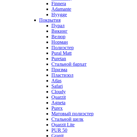
Finnera
Adamante
Hyygge
Покрытия
Пурал
Викинг
Велюр
Норман
Полиэстер
Pural Matt
Puretan
Стальной бархат
Призма
Пластизол
Atlas
Safari
Cloudy
Quarzit
Agneta
Purex
Матовый полиэстер
Стальной шелк
Quarzit Lite
PUR 50
Granit