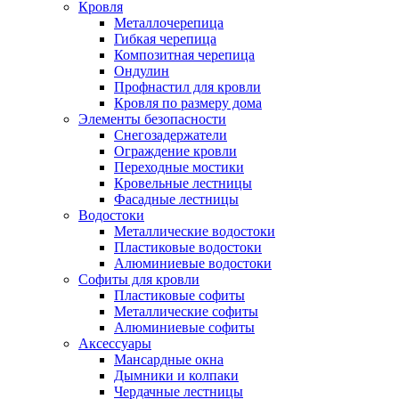
Кровля
Металлочерепица
Гибкая черепица
Композитная черепица
Ондулин
Профнастил для кровли
Кровля по размеру дома
Элементы безопасности
Снегозадержатели
Ограждение кровли
Переходные мостики
Кровельные лестницы
Фасадные лестницы
Водостоки
Металлические водостоки
Пластиковые водостоки
Алюминиевые водостоки
Софиты для кровли
Пластиковые софиты
Металлические софиты
Алюминиевые софиты
Аксессуары
Мансардные окна
Дымники и колпаки
Чердачные лестницы