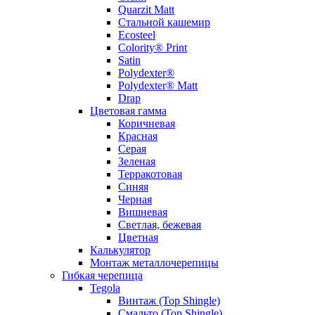
Quarzit Matt
Стальной кашемир
Ecosteel
Colority® Print
Satin
Polydexter®
Polydexter® Matt
Drap
Цветовая гамма
Коричневая
Красная
Серая
Зеленая
Терракотовая
Синяя
Черная
Вишневая
Светлая, бежевая
Цветная
Калькулятор
Монтаж металлочерепицы
Гибкая черепица
Tegola
Винтаж (Top Shingle)
Смальто (Top Shingle)