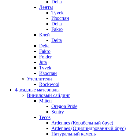
Delta
Ленты
Tyvek
Изоспан
Delta
Fakro
Клей
Delta
Delta
Fakro
Folder
Juta
Tyvek
Изоспан
Утеплители
Rockwool
Фасадные материалы
Виниловый сайдинг
Mitten
Oregon Pride
Sentry
Tecos
Ardennes (Корабельный брус)
Ardennes (Оцилиндрованный брус)
Натуральный камень