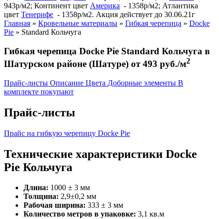
943р/м2; Континент цвет
Америка
- 1358р/м2; Атлантика
цвет
Тенерифе
- 1358р/м2. Акция действует до 30.06.21г
Главная
»
Кровельные материалы
»
Гибкая черепица
»
Docke
Pie
»
Standard Кольчуга
Гибкая черепица Docke Pie Standard Кольчуга в
2
Шатурском районе (Шатуре) от 493 руб./м
Прайс-листы
Описание
Цвета
Доборные элементы
В
комплекте покупают
Прайс-листы
Прайс на гибкую черепицу Docke Pie
Технические характеристики Docke
Pie Кольчуга
Длина:
1000 ± 3 мм
Толщина:
2,9±0,2 мм
Рабочая ширина:
333 ± 3 мм
Количество метров в упаковке:
3,1 кв.м