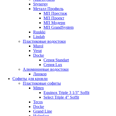
Stynergy
Металл Профиль
МП Престиж
МП Проект
МП Модерн
МП GrandSystem
Ruukki
Lindab
Пластиковые водостоки
Murol
Verat
Docke
Серия Standart
Серия Lux
Алюминиевые водостоки
Линкор
Софиты для кровли
Пластиковые софиты
Mitten
Equinox Triple 3 1/3” Soffit
Select Triple 4” Soffit
Tecos
Docke
Grand Line
Holzplast