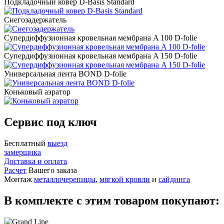
Подкладочный ковер D-Basis Standard
Снегозадержатель
Супердиффузионная кровельная мембрана A 100 D-folie
Супердиффузионная кровельная мембрана A 150 D-folie
Универсальная лента BOND D-folie
Коньковый аэратор
Сервис под ключ
Бесплатный
выезд
замерщика
Доставка и оплата
Расчет
Вашего заказа
Монтаж
металлочерепицы
,
мягкой кровли
и
сайдинга
В комплекте с этим товаром покупают: