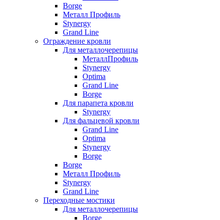
Borge
Металл Профиль
Stynergy
Grand Line
Ограждение кровли
Для металлочерепицы
МеталлПрофиль
Stynergy
Optima
Grand Line
Borge
Для парапета кровли
Stynergy
Для фальцевой кровли
Grand Line
Optima
Stynergy
Borge
Borge
Металл Профиль
Stynergy
Grand Line
Переходные мостики
Для металлочерепицы
Borge