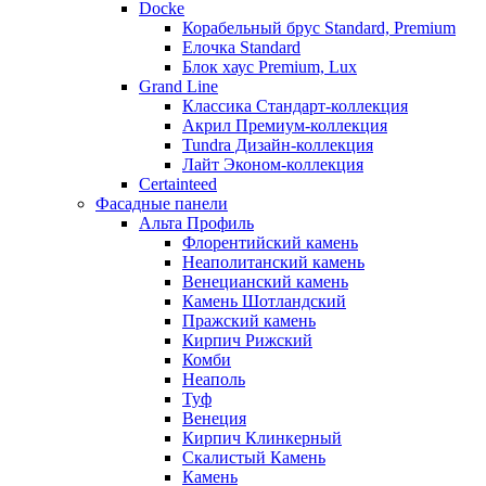
Docke
Корабельный брус Standard, Premium
Елочка Standard
Блок хаус Premium, Lux
Grand Line
Классика Стандарт-коллекция
Акрил Премиум-коллекция
Tundra Дизайн-коллекция
Лайт Эконом-коллекция
Certainteed
Фасадные панели
Альта Профиль
Флорентийский камень
Неаполитанский камень
Венецианский камень
Камень Шотландский
Пражский камень
Кирпич Рижский
Комби
Неаполь
Туф
Венеция
Кирпич Клинкерный
Скалистый Камень
Камень