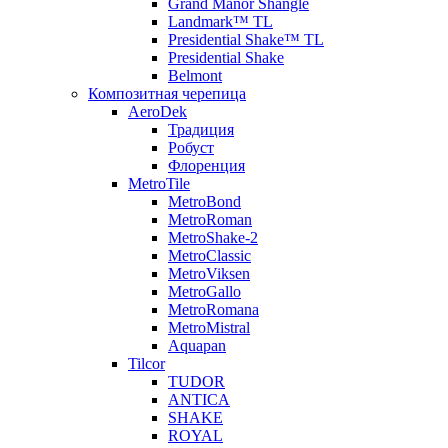
Grand Manor Shangle
Landmark™ TL
Presidential Shake™ TL
Presidential Shake
Belmont
Композитная черепица
AeroDek
Традиция
Робуст
Флоренция
MetroTile
MetroBond
MetroRoman
MetroShake-2
MetroClassic
MetroViksen
MetroGallo
MetroRomana
MetroMistral
Aquapan
Tilcor
TUDOR
ANTICA
SHAKE
ROYAL