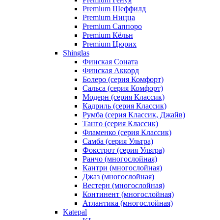
Premium Шеффилд
Premium Ницца
Premium Саппоро
Premium Кёльн
Premium Цюрих
Shinglas
Финская Соната
Финская Аккорд
Болеро (серия Комфорт)
Сальса (серия Комфорт)
Модерн (серия Классик)
Кадриль (серия Классик)
Румба (серия Классик, Джайв)
Танго (серия Классик)
Фламенко (серия Классик)
Самба (серия Ультра)
Фокстрот (серия Ультра)
Ранчо (многослойная)
Кантри (многослойная)
Джаз (многослойная)
Вестерн (многослойная)
Континент (многослойная)
Атлантика (многослойная)
Katepal