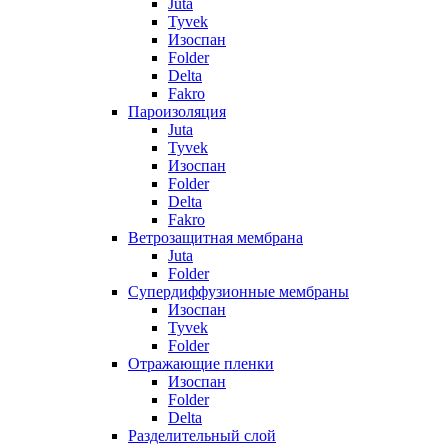
Juta
Tyvek
Изоспан
Folder
Delta
Fakro
Пароизоляция
Juta
Tyvek
Изоспан
Folder
Delta
Fakro
Ветрозащитная мембрана
Juta
Folder
Супердиффузионные мембраны
Изоспан
Tyvek
Folder
Отражающие пленки
Изоспан
Folder
Delta
Разделительный слой