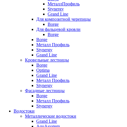
МеталлПрофиль
Stynergy
Grand Line
Для композитной черепицы
Borge
Для фальцевой кровли
Borge
Borge
Металл Профиль
Stynergy
Grand Line
Кровельные лестницы
Borge
Optima
Grand Line
Металл Профиль
Stynergy
Фасадные лестницы
Borge
Металл Профиль
Stynergy
Водостоки
Металлические водостоки
Grand Line
AquAsystem