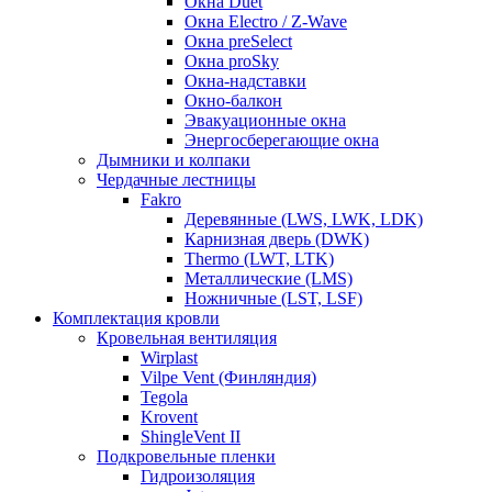
Окна Duet
Окна Electro / Z-Wave
Окна preSelect
Окна proSky
Окна-надставки
Окно-балкон
Эвакуационные окна
Энергосберегающие окна
Дымники и колпаки
Чердачные лестницы
Fakro
Деревянные (LWS, LWK, LDK)
Карнизная дверь (DWK)
Thermo (LWT, LTK)
Металлические (LMS)
Ножничные (LST, LSF)
Комплектация кровли
Кровельная вентиляция
Wirplast
Vilpe Vent (Финляндия)
Tegola
Krovent
ShingleVent II
Подкровельные пленки
Гидроизоляция