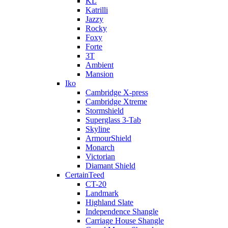
KL
Katrilli
Jazzy
Rocky
Foxy
Forte
3T
Ambient
Mansion
Iko
Cambridge X-press
Cambridge Xtreme
Stormshield
Superglass 3-Tab
Skyline
ArmourShield
Monarch
Victorian
Diamant Shield
CertainTeed
CT-20
Landmark
Highland Slate
Independence Shangle
Carriage House Shangle