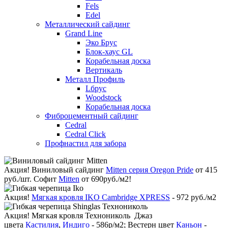
Fels
Edel
Металлический сайдинг
Grand Line
Эко Брус
Блок-хаус GL
Корабельная доска
Вертикаль
Металл Профиль
Lбрус
Woodstock
Корабельная доска
Фиброцементный сайдинг
Cedral
Cedral Click
Профнастил для забора
Акция!
Виниловый сайдинг
Mitten серия Oregon Pride
от 415
руб./шт. Софит
Mitten
от 690руб./м2!
Акция!
Мягкая кровля IKO Cambridge XPRESS
- 972 руб./м2
Акция!
Мягкая кровля Технониколь Джаз
цвета
Кастилия
,
Индиго
- 586р/м2; Вестерн цвет
Каньон
-