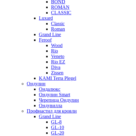
BOND
ROMAN
CLASSIC
Luxard
Classic
Roman
Grand Line
Feroof
Wood
Rio
Veneto
Rio EZ
Diva
Zissen
KAMI Terra Plegel
Ондулин
Ондалюкс
Ондулин Smart
Черепица Ондулин
Ондувилла
Профнастил для кровли
Grand Line
GL-8
GL-10
GL-20