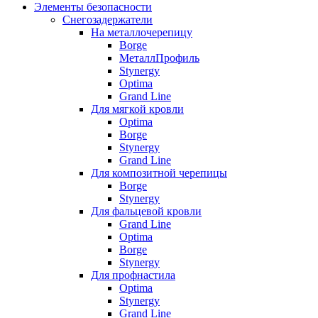
Элементы безопасности
Снегозадержатели
На металлочерепицу
Borge
МеталлПрофиль
Stynergy
Optima
Grand Line
Для мягкой кровли
Optima
Borge
Stynergy
Grand Line
Для композитной черепицы
Borge
Stynergy
Для фальцевой кровли
Grand Line
Optima
Borge
Stynergy
Для профнастила
Optima
Stynergy
Grand Line