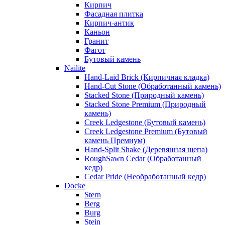
Кирпич
Фасадная плитка
Кирпич-антик
Каньон
Гранит
Фагот
Бутовый камень
Nailite
Hand-Laid Brick (Кирпичная кладка)
Hand-Cut Stone (Обработанный камень)
Stacked Stone (Природный камень)
Stacked Stone Premium (Природный
камень)
Creek Ledgestone (Бутовый камень)
Creek Ledgestone Premium (Бутовый
камень Премиум)
Hand-Split Shake (Деревянная щепа)
RoughSawn Cedar (Обработанный
кедр)
Cedar Pride (Необработанный кедр)
Docke
Stern
Berg
Burg
Stein