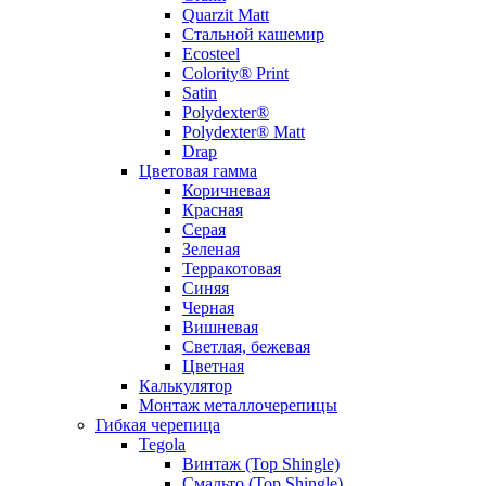
Quarzit Matt
Стальной кашемир
Ecosteel
Colority® Print
Satin
Polydexter®
Polydexter® Matt
Drap
Цветовая гамма
Коричневая
Красная
Серая
Зеленая
Терракотовая
Синяя
Черная
Вишневая
Светлая, бежевая
Цветная
Калькулятор
Монтаж металлочерепицы
Гибкая черепица
Tegola
Винтаж (Top Shingle)
Смальто (Top Shingle)