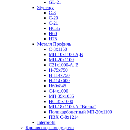
GL-21
Stynergy
C-8
C-20
C-21
НС35
Н60
H75
Металл Профиль
С-8х1150
МП-10x1100-А,В
МП-20х1100
С21х1000-А, В
H-75х750
Н-114х750
Н-114х600
Н60х845
С44х1000
МП-35х1035
НС-35х1000
МП-18х1100-А “Волна”
Поликарбонатный МП-20х1100
ПВХ С-8х1214
Interprofil
Кровля по размеру дома