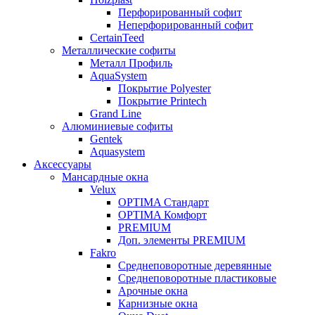
Перфорированный софит
Неперфорированный софит
CertainTeed
Металлические софиты
Металл Профиль
AquaSystem
Покрытие Polyester
Покрытие Printech
Grand Line
Алюминиевые софиты
Gentek
Aquasystem
Аксессуары
Мансардные окна
Velux
OPTIMA Стандарт
OPTIMA Комфорт
PREMIUM
Доп. элементы PREMIUM
Fakro
Cреднеповоротные деревянные
Cреднеповоротные пластиковые
Арочные окна
Карнизные окна