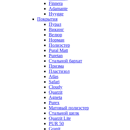
Finnera
Adamante
Hyygge
Покрытия
Пурал
Викинг
Велюр
Норман
Полиэстер
Pural Matt
Puretan
Стальной бархат
Призма
Пластизол
Atlas
Safari
Cloudy
Quarzit
Agneta
Purex
Матовый полиэстер
Стальной шелк
Quarzit Lite
PUR 50
Granit