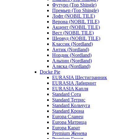
Футуро (Top Shingle)
Премьер (Top Shingle)
Лофт (NOBIL TILE)
Верона (NOBIL TILE)
Акцент (NOBIL TILE)
Вест (NOBIL TILE)
Шервуд (NOBIL TILE)
Классик (Nordland)
Антик (Nordland)
Нордик (Nordland)
Альпин (Nordland)
Аляска (Nordland)
Docke Pie
EURASIA Шестигранник
EURASIA Лабиринт
EURASIA Капля
Standard Сота
Standard Тетрис
Standard Кольчуга
Standard Крона
Europa Сланец
Europa Матрица
Europa Карат
Premium Женева
Premium Генуя