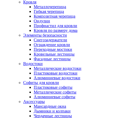
Кровля
Металлочерепица
Гибкая черепица
Композитная черепица
Ондулин
Профнастил для кровли
Кровля по размеру дома
Элементы безопасности
Снегозадержатели
Ограждение кровли
Переходные мостики
Кровельные лестницы
Фасадные лестницы
Водостоки
Металлические водостоки
Пластиковые водостоки
Алюминиевые водостоки
Софиты для кровли
Пластиковые софиты
Металлические софиты
Алюминиевые софиты
Аксессуары
Мансардные окна
Дымники и колпаки
Чердачные лестницы