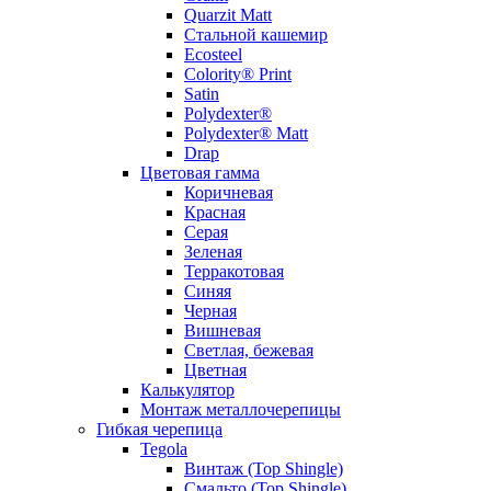
Quarzit Matt
Стальной кашемир
Ecosteel
Colority® Print
Satin
Polydexter®
Polydexter® Matt
Drap
Цветовая гамма
Коричневая
Красная
Серая
Зеленая
Терракотовая
Синяя
Черная
Вишневая
Светлая, бежевая
Цветная
Калькулятор
Монтаж металлочерепицы
Гибкая черепица
Tegola
Винтаж (Top Shingle)
Смальто (Top Shingle)