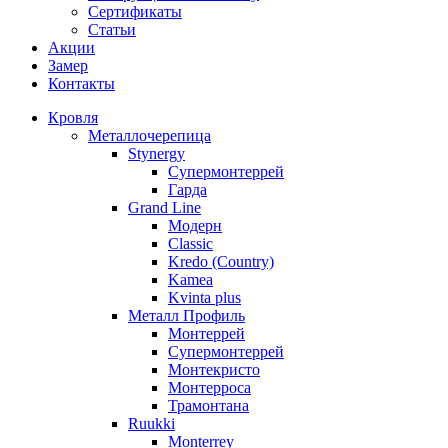
Сертификаты
Статьи
Акции
Замер
Контакты
Кровля
Металлочерепица
Stynergy
Супермонтеррей
Гарда
Grand Line
Модерн
Classic
Kredo (Country)
Kamea
Kvinta plus
Металл Профиль
Монтеррей
Супермонтеррей
Монтекристо
Монтерроса
Трамонтана
Ruukki
Monterrey