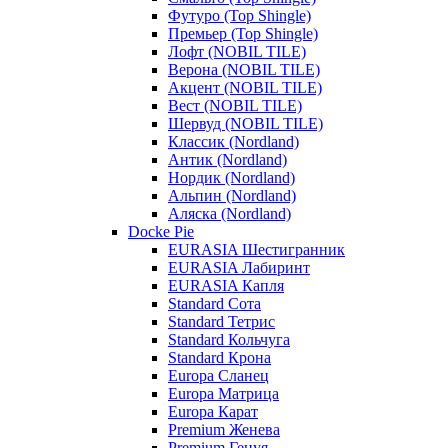
Футуро (Top Shingle)
Премьер (Top Shingle)
Лофт (NOBIL TILE)
Верона (NOBIL TILE)
Акцент (NOBIL TILE)
Вест (NOBIL TILE)
Шервуд (NOBIL TILE)
Классик (Nordland)
Антик (Nordland)
Нордик (Nordland)
Альпин (Nordland)
Аляска (Nordland)
Docke Pie
EURASIA Шестигранник
EURASIA Лабиринт
EURASIA Капля
Standard Сота
Standard Тетрис
Standard Кольчуга
Standard Крона
Europa Сланец
Europa Матрица
Europa Карат
Premium Женева
Premium Генуя