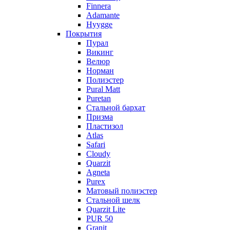
Finnera
Adamante
Hyygge
Покрытия
Пурал
Викинг
Велюр
Норман
Полиэстер
Pural Matt
Puretan
Стальной бархат
Призма
Пластизол
Atlas
Safari
Cloudy
Quarzit
Agneta
Purex
Матовый полиэстер
Стальной шелк
Quarzit Lite
PUR 50
Granit