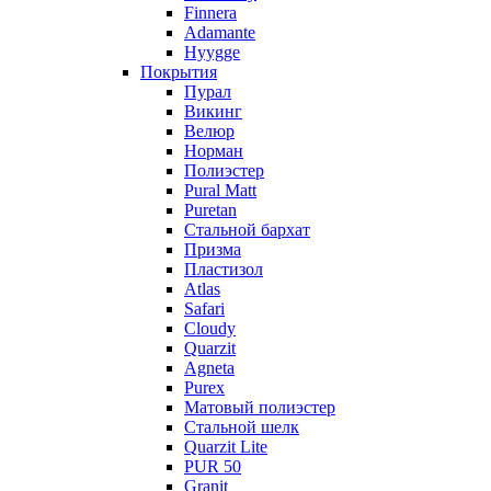
Finnera
Adamante
Hyygge
Покрытия
Пурал
Викинг
Велюр
Норман
Полиэстер
Pural Matt
Puretan
Стальной бархат
Призма
Пластизол
Atlas
Safari
Cloudy
Quarzit
Agneta
Purex
Матовый полиэстер
Стальной шелк
Quarzit Lite
PUR 50
Granit