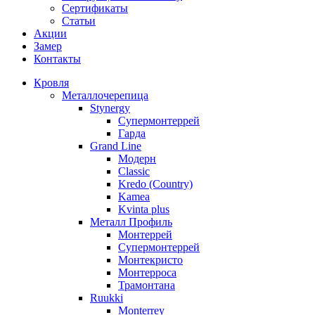
Сертификаты
Статьи
Акции
Замер
Контакты
Кровля
Металлочерепица
Stynergy
Супермонтеррей
Гарда
Grand Line
Модерн
Classic
Kredo (Country)
Kamea
Kvinta plus
Металл Профиль
Монтеррей
Супермонтеррей
Монтекристо
Монтерроса
Трамонтана
Ruukki
Monterrey