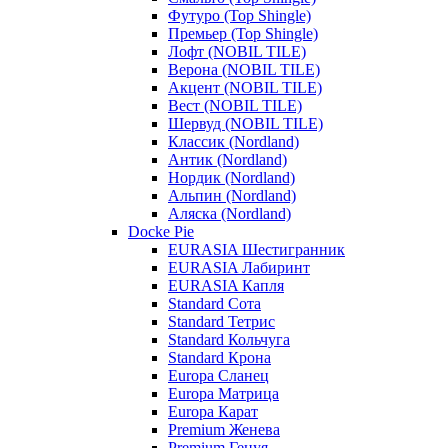
Футуро (Top Shingle)
Премьер (Top Shingle)
Лофт (NOBIL TILE)
Верона (NOBIL TILE)
Акцент (NOBIL TILE)
Вест (NOBIL TILE)
Шервуд (NOBIL TILE)
Классик (Nordland)
Антик (Nordland)
Нордик (Nordland)
Альпин (Nordland)
Аляска (Nordland)
Docke Pie
EURASIA Шестигранник
EURASIA Лабиринт
EURASIA Капля
Standard Сота
Standard Тетрис
Standard Кольчуга
Standard Крона
Europa Сланец
Europa Матрица
Europa Карат
Premium Женева
Premium Генуя