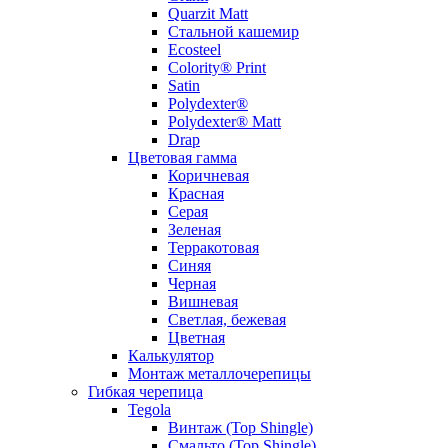
Quarzit Matt
Стальной кашемир
Ecosteel
Colority® Print
Satin
Polydexter®
Polydexter® Matt
Drap
Цветовая гамма
Коричневая
Красная
Серая
Зеленая
Терракотовая
Синяя
Черная
Вишневая
Светлая, бежевая
Цветная
Калькулятор
Монтаж металлочерепицы
Гибкая черепица
Tegola
Винтаж (Top Shingle)
Смальто (Top Shingle)