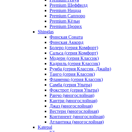
Premium Шеффилд
Premium Ницца
Premium Саппоро
Premium Кёльн
Premium Цюрих
Shinglas
Финская Соната
Финская Аккорд
Болеро (серия Комфорт)
Сальса (серия Комфорт)
Модерн (серия Классик)
Кадриль (серия Классик)
Румба (серия Классик, Джайв)
Танго (серия Классик)
Фламенко (серия Классик)
Самба (серия Ультра)
Фокстрот (серия Ультра)
Ранчо (многослойная)
Кантри (многослойная)
Джаз (многослойная)
Вестерн (многослойная)
Континент (многослойная)
Атлантика (многослойная)
Katepal