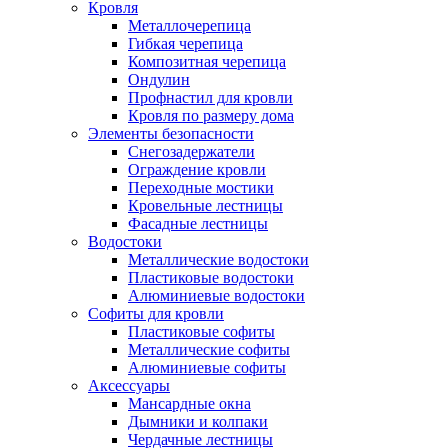
Кровля
Металлочерепица
Гибкая черепица
Композитная черепица
Ондулин
Профнастил для кровли
Кровля по размеру дома
Элементы безопасности
Снегозадержатели
Ограждение кровли
Переходные мостики
Кровельные лестницы
Фасадные лестницы
Водостоки
Металлические водостоки
Пластиковые водостоки
Алюминиевые водостоки
Софиты для кровли
Пластиковые софиты
Металлические софиты
Алюминиевые софиты
Аксессуары
Мансардные окна
Дымники и колпаки
Чердачные лестницы