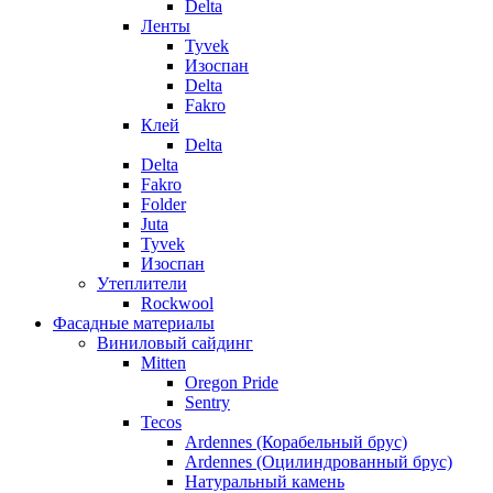
Delta
Ленты
Tyvek
Изоспан
Delta
Fakro
Клей
Delta
Delta
Fakro
Folder
Juta
Tyvek
Изоспан
Утеплители
Rockwool
Фасадные материалы
Виниловый сайдинг
Mitten
Oregon Pride
Sentry
Tecos
Ardennes (Корабельный брус)
Ardennes (Оцилиндрованный брус)
Натуральный камень