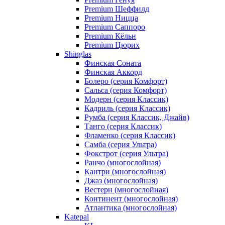
Premium Шеффилд
Premium Ницца
Premium Саппоро
Premium Кёльн
Premium Цюрих
Shinglas
Финская Соната
Финская Аккорд
Болеро (серия Комфорт)
Сальса (серия Комфорт)
Модерн (серия Классик)
Кадриль (серия Классик)
Румба (серия Классик, Джайв)
Танго (серия Классик)
Фламенко (серия Классик)
Самба (серия Ультра)
Фокстрот (серия Ультра)
Ранчо (многослойная)
Кантри (многослойная)
Джаз (многослойная)
Вестерн (многослойная)
Континент (многослойная)
Атлантика (многослойная)
Katepal