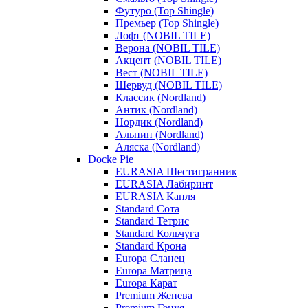
Футуро (Top Shingle)
Премьер (Top Shingle)
Лофт (NOBIL TILE)
Верона (NOBIL TILE)
Акцент (NOBIL TILE)
Вест (NOBIL TILE)
Шервуд (NOBIL TILE)
Классик (Nordland)
Антик (Nordland)
Нордик (Nordland)
Альпин (Nordland)
Аляска (Nordland)
Docke Pie
EURASIA Шестигранник
EURASIA Лабиринт
EURASIA Капля
Standard Сота
Standard Тетрис
Standard Кольчуга
Standard Крона
Europa Сланец
Europa Матрица
Europa Карат
Premium Женева
Premium Генуя