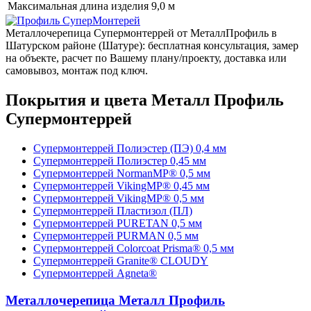
Максимальная длина изделия
9,0 м
Металлочерепица Супермонтеррей от МеталлПрофиль в
Шатурском районе (Шатуре): бесплатная консультация, замер
на объекте, расчет по Вашему плану/проекту, доставка или
самовывоз, монтаж под ключ.
Покрытия и цвета Металл Профиль
Супермонтеррей
Супермонтеррей Полиэстер (ПЭ) 0,4 мм
Супермонтеррей Полиэстер 0,45 мм
Супермонтеррей NormanMP® 0,5 мм
Супермонтеррей VikingMP® 0,45 мм
Супермонтеррей VikingMP® 0,5 мм
Супермонтеррей Пластизол (ПЛ)
Супермонтеррей PURETAN 0,5 мм
Супермонтеррей PURMAN 0,5 мм
Супермонтеррей Colorcoat Prisma® 0,5 мм
Супермонтеррей Granite® CLOUDY
Супермонтеррей Agneta®
Металлочерепица Металл Профиль