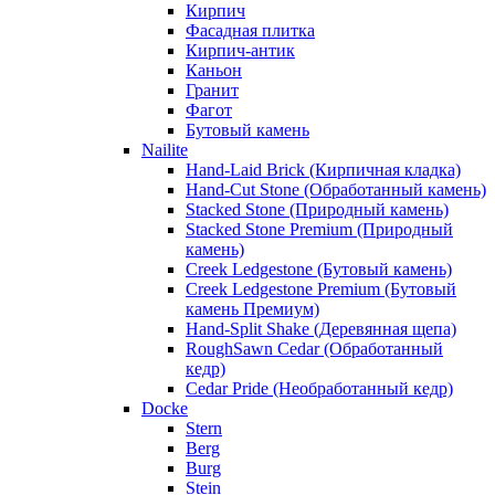
Кирпич
Фасадная плитка
Кирпич-антик
Каньон
Гранит
Фагот
Бутовый камень
Nailite
Hand-Laid Brick (Кирпичная кладка)
Hand-Cut Stone (Обработанный камень)
Stacked Stone (Природный камень)
Stacked Stone Premium (Природный
камень)
Creek Ledgestone (Бутовый камень)
Creek Ledgestone Premium (Бутовый
камень Премиум)
Hand-Split Shake (Деревянная щепа)
RoughSawn Cedar (Обработанный
кедр)
Cedar Pride (Необработанный кедр)
Docke
Stern
Berg
Burg
Stein