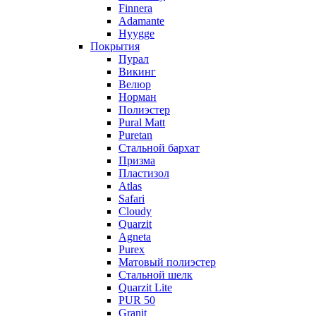
Finnera
Adamante
Hyygge
Покрытия
Пурал
Викинг
Велюр
Норман
Полиэстер
Pural Matt
Puretan
Стальной бархат
Призма
Пластизол
Atlas
Safari
Cloudy
Quarzit
Agneta
Purex
Матовый полиэстер
Стальной шелк
Quarzit Lite
PUR 50
Granit