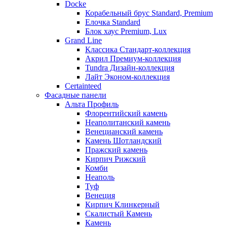
Docke
Корабельный брус Standard, Premium
Елочка Standard
Блок хаус Premium, Lux
Grand Line
Классика Стандарт-коллекция
Акрил Премиум-коллекция
Tundra Дизайн-коллекция
Лайт Эконом-коллекция
Certainteed
Фасадные панели
Альта Профиль
Флорентийский камень
Неаполитанский камень
Венецианский камень
Камень Шотландский
Пражский камень
Кирпич Рижский
Комби
Неаполь
Туф
Венеция
Кирпич Клинкерный
Скалистый Камень
Камень