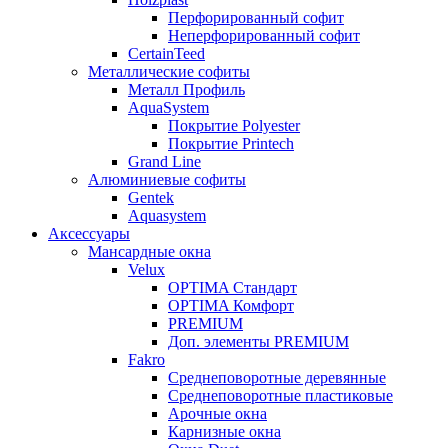
Перфорированный софит
Неперфорированный софит
CertainTeed
Металлические софиты
Металл Профиль
AquaSystem
Покрытие Polyester
Покрытие Printech
Grand Line
Алюминиевые софиты
Gentek
Aquasystem
Аксессуары
Мансардные окна
Velux
OPTIMA Стандарт
OPTIMA Комфорт
PREMIUM
Доп. элементы PREMIUM
Fakro
Cреднеповоротные деревянные
Cреднеповоротные пластиковые
Арочные окна
Карнизные окна