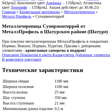
943р/м2; Континент цвет
Америка
- 1358р/м2; Атлантика
цвет
Тенерифе
- 1358р/м2. Акция действует до 30.06.21г
Главная
»
Кровельные материалы
»
Металлочерепица
»
Металл Профиль
»
Супермонтеррей
Металлочерепица Супермонтеррей от
МеталлПрофиль в Шатурском районе (Шатуре)
При покупке металлочерепицы МеталлПрофиль в покрытиях
Норман, Викинг, Пурман, Пуретан, Призма с доборными
элементами -
кровельные саморезы в подарок!
Описание
Покрытия и цвета
Калькулятор
Доборные элементы
В комплекте покупают
Технические характеристики
Ширина общая
1180 мм
Ширина полезная
1100 мм
Высота волны
25 мм
Шаг ступени
350 мм
Высота ступеньки
21 мм
Минимальная длина изделия
0,5 м