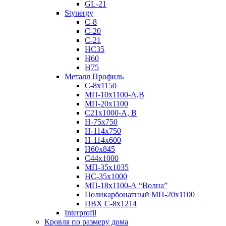
GL-21
Stynergy
C-8
C-20
C-21
НС35
Н60
H75
Металл Профиль
С-8х1150
МП-10x1100-А,В
МП-20х1100
С21х1000-А, В
H-75х750
Н-114х750
Н-114х600
Н60х845
С44х1000
МП-35х1035
НС-35х1000
МП-18х1100-А “Волна”
Поликарбонатный МП-20х1100
ПВХ С-8х1214
Interprofil
Кровля по размеру дома