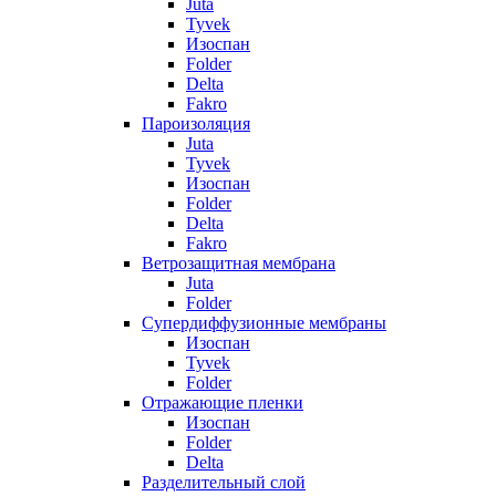
Juta
Tyvek
Изоспан
Folder
Delta
Fakro
Пароизоляция
Juta
Tyvek
Изоспан
Folder
Delta
Fakro
Ветрозащитная мембрана
Juta
Folder
Супердиффузионные мембраны
Изоспан
Tyvek
Folder
Отражающие пленки
Изоспан
Folder
Delta
Разделительный слой