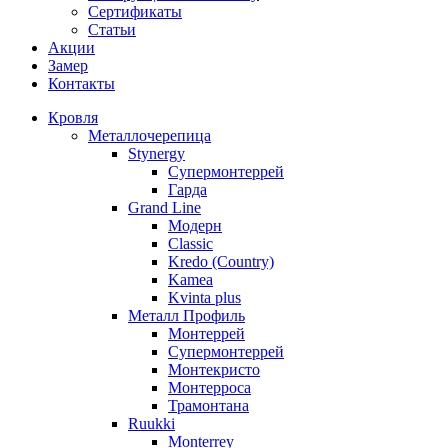
Сертификаты
Статьи
Акции
Замер
Контакты
Кровля
Металлочерепица
Stynergy
Супермонтеррей
Гарда
Grand Line
Модерн
Classic
Kredo (Country)
Kamea
Kvinta plus
Металл Профиль
Монтеррей
Супермонтеррей
Монтекристо
Монтерроса
Трамонтана
Ruukki
Monterrey