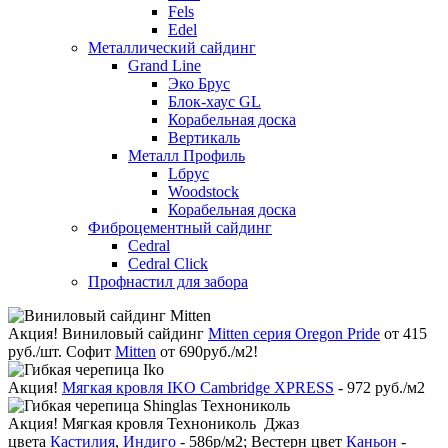
Fels
Edel
Металлический сайдинг
Grand Line
Эко Брус
Блок-хаус GL
Корабельная доска
Вертикаль
Металл Профиль
Lбрус
Woodstock
Корабельная доска
Фиброцементный сайдинг
Cedral
Cedral Click
Профнастил для забора
Акция!
Виниловый сайдинг
Mitten серия Oregon Pride
от 415
руб./шт. Софит
Mitten
от 690руб./м2!
Акция!
Мягкая кровля IKO Cambridge XPRESS
- 972 руб./м2
Акция!
Мягкая кровля Технониколь Джаз
цвета
Кастилия
,
Индиго
- 586р/м2; Вестерн цвет
Каньон
-