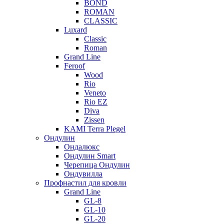
BOND
ROMAN
CLASSIC
Luxard
Classic
Roman
Grand Line
Feroof
Wood
Rio
Veneto
Rio EZ
Diva
Zissen
KAMI Terra Plegel
Ондулин
Ондалюкс
Ондулин Smart
Черепица Ондулин
Ондувилла
Профнастил для кровли
Grand Line
GL-8
GL-10
GL-20