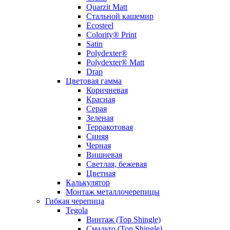
Quarzit Matt
Стальной кашемир
Ecosteel
Colority® Print
Satin
Polydexter®
Polydexter® Matt
Drap
Цветовая гамма
Коричневая
Красная
Серая
Зеленая
Терракотовая
Синяя
Черная
Вишневая
Светлая, бежевая
Цветная
Калькулятор
Монтаж металлочерепицы
Гибкая черепица
Tegola
Винтаж (Top Shingle)
Смальто (Top Shingle)