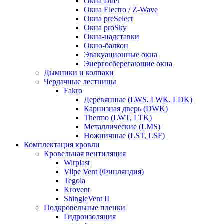
Окна Duet
Окна Electro / Z-Wave
Окна preSelect
Окна proSky
Окна-надставки
Окно-балкон
Эвакуационные окна
Энергосберегающие окна
Дымники и колпаки
Чердачные лестницы
Fakro
Деревянные (LWS, LWK, LDK)
Карнизная дверь (DWK)
Thermo (LWT, LTK)
Металлические (LMS)
Ножничные (LST, LSF)
Комплектация кровли
Кровельная вентиляция
Wirplast
Vilpe Vent (Финляндия)
Tegola
Krovent
ShingleVent II
Подкровельные пленки
Гидроизоляция