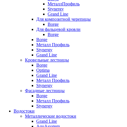
МеталлПрофиль
Stynergy
Grand Line
Для композитной черепицы
Borge
Для фальцевой кровли
Borge
Borge
Металл Профиль
Stynergy
Grand Line
Кровельные лестницы
Borge
Optima
Grand Line
Металл Профиль
Stynergy
Фасадные лестницы
Borge
Металл Профиль
Stynergy
Водостоки
Металлические водостоки
Grand Line
AquAsystem