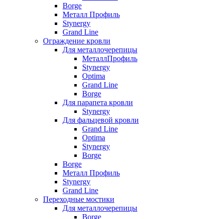
Borge
Металл Профиль
Stynergy
Grand Line
Ограждение кровли
Для металлочерепицы
МеталлПрофиль
Stynergy
Optima
Grand Line
Borge
Для парапета кровли
Stynergy
Для фальцевой кровли
Grand Line
Optima
Stynergy
Borge
Borge
Металл Профиль
Stynergy
Grand Line
Переходные мостики
Для металлочерепицы
Borge