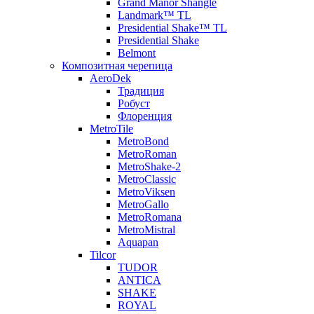
Grand Manor Shangle
Landmark™ TL
Presidential Shake™ TL
Presidential Shake
Belmont
Композитная черепица
AeroDek
Традиция
Робуст
Флоренция
MetroTile
MetroBond
MetroRoman
MetroShake-2
MetroClassic
MetroViksen
MetroGallo
MetroRomana
MetroMistral
Aquapan
Tilcor
TUDOR
ANTICA
SHAKE
ROYAL