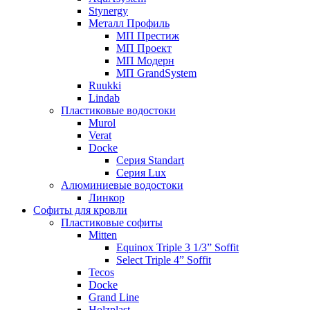
Stynergy
Металл Профиль
МП Престиж
МП Проект
МП Модерн
МП GrandSystem
Ruukki
Lindab
Пластиковые водостоки
Murol
Verat
Docke
Серия Standart
Серия Lux
Алюминиевые водостоки
Линкор
Софиты для кровли
Пластиковые софиты
Mitten
Equinox Triple 3 1/3” Soffit
Select Triple 4” Soffit
Tecos
Docke
Grand Line
Holzplast