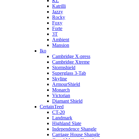
KL
Katrilli
Jazzy
Rocky
Foxy
Forte
3T
Ambient
Mansion
Iko
Cambridge X-press
Cambridge Xtreme
Stormshield
Superglass 3-Tab
Skyline
ArmourShield
Monarch
Victorian
Diamant Shield
CertainTeed
CT-20
Landmark
Highland Slate
Independence Shangle
Carriage House Shangle